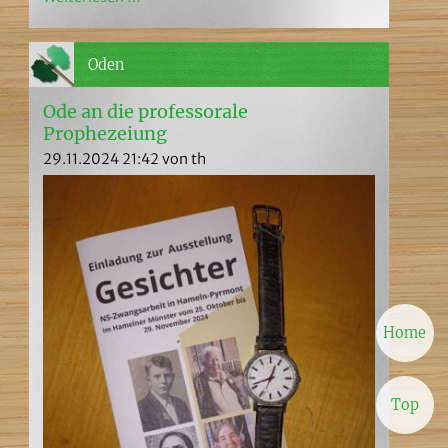
Oden
Ode an die professorale
Prophezeiung
29.11.2024 21:42
von th
Home
Top